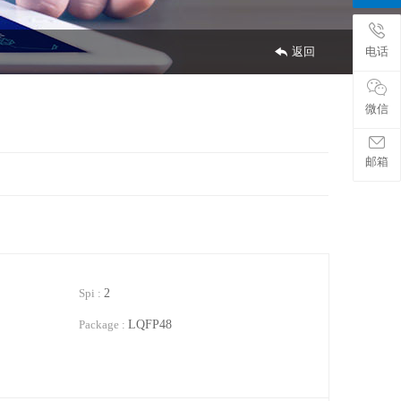
返回
电话
微信
邮箱
Spi :
2
Package :
LQFP48