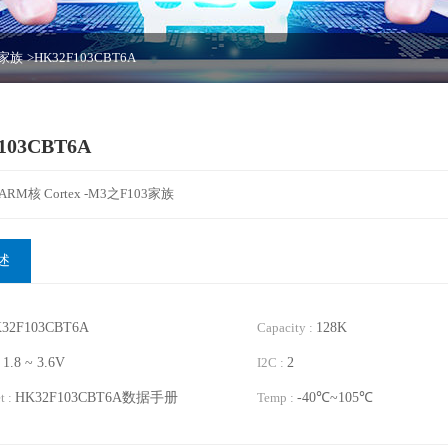
3家族
>HK32F103CBT6A
103CBT6A
M核 Cortex -M3之F103家族
述
32F103CBT6A
Capacity :
128K
:
1.8 ~ 3.6V
I2C :
2
t :
HK32F103CBT6A数据手册
Temp :
-40℃~105℃