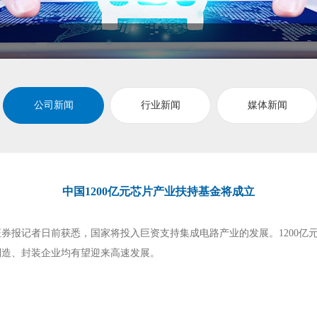
公司新闻
行业新闻
媒体新闻
中国1200亿元芯片产业扶持基金将成立
券报记者日前获悉，国家将投入巨资支持集成电路产业的发展。1200亿
制造、封装企业均有望迎来高速发展。