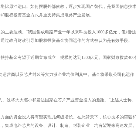
，堪比原油进口。如何摆脱外部依赖，逐步实现国产替代，是我国信息技
持和股权投资基金方式并重支持集成电路产业发展。
要瓶颈。“我国集成电路产业十年以来科技投入1000多亿元，但相比国
，通过政府财政引导加股权投资基金协同运作的方式被认为是有效手段。
基金有望于近期宣布成立，规模将达到1200亿元。国家财政拨款400
运营商以及芯片封装等实力派企业均位列其中。基金将采取公司化运作
入。这将大大缩小和发达国家在芯片产业资金投入的差距。”上述人士称。
面的资金投入将有望实现几何级增长。在此背景下，核心技术的突破和
上，集成电路芯片的设备、设计、制造、封装企业，均有望迎来高速发展