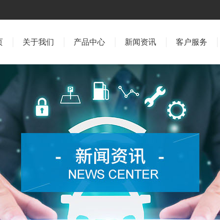
页
关于我们
产品中心
新闻资讯
客户服务