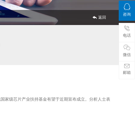
咨询
返回
电话
微信
邮箱
元国家级芯片产业扶持基金有望于近期宣布成立。分析人士表