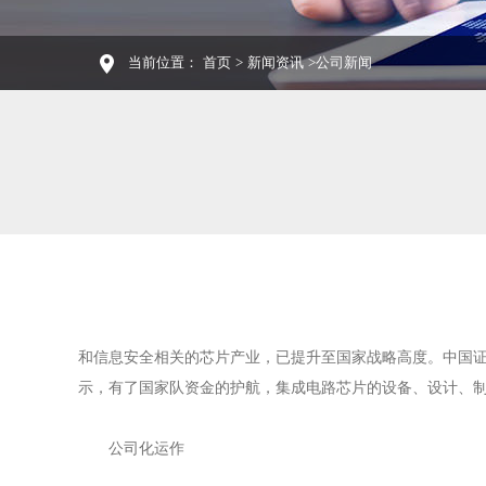
当前位置：
首页
>
新闻资讯
>公司新闻
和信息安全相关的芯片产业，已提升至国家战略高度。中国证
示，有了国家队资金的护航，集成电路芯片的设备、设计、
公司化运作